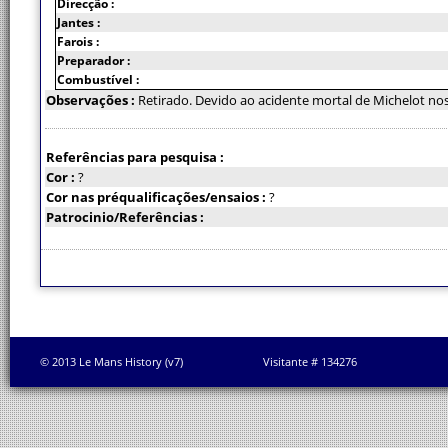
Direcção :
Jantes :
Farois :
Preparador :
Combustível :
Observações :
Retirado. Devido ao acidente mortal de Michelot nos
Referências para pesquisa :
Cor :
?
Cor nas préqualificações/ensaios :
?
Patrocinio/Referências :
© 2013 Le Mans History (v7)
Visitante # 134276