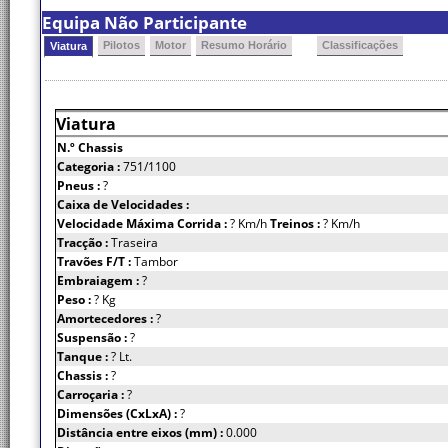
Equipa Não Participante
Pilotos
Motor
Resumo Horário
Classificações
Viatura
Viatura
N.º Chassis
Categoria :
751/1100
Pneus :
?
Caixa de Velocidades :
Velocidade Máxima Corrida :
? Km/h
Treinos :
? Km/h
Tracção :
Traseira
Travões F/T :
Tambor
Embraiagem :
?
Peso :
? Kg
Amortecedores :
?
Suspensão :
?
Tanque :
? Lt.
Chassis :
?
Carroçaria :
?
Dimensões (CxLxA) :
?
Distância entre eixos (mm) :
0.000