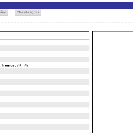
ário
Classificações
h
Treinos :
? Km/h