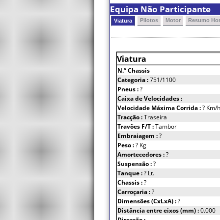
Equipa Não Participante
Pilotos
Motor
Resumo Hor
Viatura
Viatura
N.º Chassis
Categoria :
751/1100
Pneus :
?
Caixa de Velocidades :
Velocidade Máxima Corrida :
? Km/
Tracção :
Traseira
Travões F/T :
Tambor
Embraiagem :
?
Peso :
? Kg
Amortecedores :
?
Suspensão :
?
Tanque :
? Lt.
Chassis :
?
Carroçaria :
?
Dimensões (CxLxA) :
?
Distância entre eixos (mm) :
0.000
Direcção :