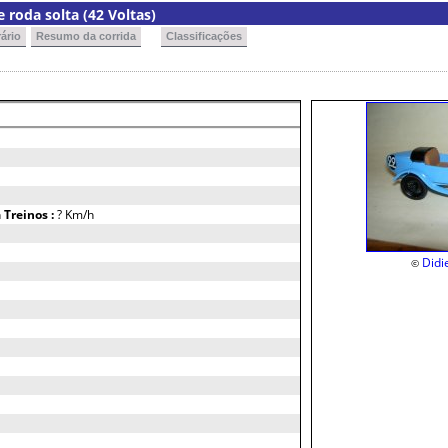
 roda solta (42 Voltas)
ário
Resumo da corrida
Classificações
h
Treinos :
? Km/h
Didi
©