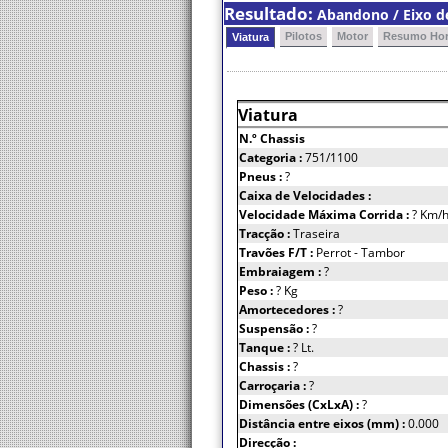
Resultado:
Abandono / Eixo de
Pilotos
Motor
Resumo Hor
Viatura
Viatura
N.º Chassis
Categoria :
751/1100
Pneus :
?
Caixa de Velocidades :
Velocidade Máxima Corrida :
? Km/
Tracção :
Traseira
Travões F/T :
Perrot - Tambor
Embraiagem :
?
Peso :
? Kg
Amortecedores :
?
Suspensão :
?
Tanque :
? Lt.
Chassis :
?
Carroçaria :
?
Dimensões (CxLxA) :
?
Distância entre eixos (mm) :
0.000
Direcção :