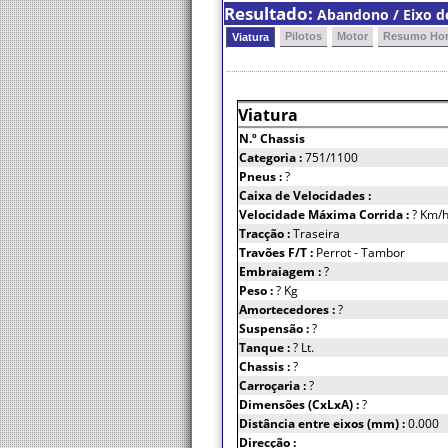
Resultado:
Abandono / Eixo de
Pilotos
Motor
Resumo Hor
Viatura
Viatura
N.º Chassis
Categoria :
751/1100
Pneus :
?
Caixa de Velocidades :
Velocidade Máxima Corrida :
? Km/
Tracção :
Traseira
Travões F/T :
Perrot - Tambor
Embraiagem :
?
Peso :
? Kg
Amortecedores :
?
Suspensão :
?
Tanque :
? Lt.
Chassis :
?
Carroçaria :
?
Dimensões (CxLxA) :
?
Distância entre eixos (mm) :
0.000
Direcção :