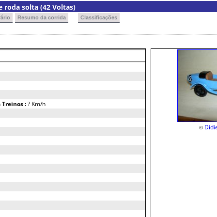
 roda solta (42 Voltas)
ário
Resumo da corrida
Classificações
h
Treinos :
? Km/h
Didi
©