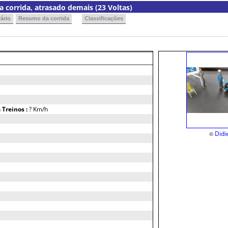
 corrida, atrasado demais (23 Voltas)
ário
Resumo da corrida
Classificações
h
Treinos :
? Km/h
Didi
©