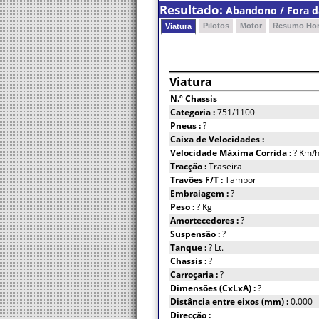
Resultado:
Abandono / Fora da
Pilotos
Motor
Resumo Hor
Viatura
Viatura
N.º Chassis
Categoria :
751/1100
Pneus :
?
Caixa de Velocidades :
Velocidade Máxima Corrida :
? Km/
Tracção :
Traseira
Travões F/T :
Tambor
Embraiagem :
?
Peso :
? Kg
Amortecedores :
?
Suspensão :
?
Tanque :
? Lt.
Chassis :
?
Carroçaria :
?
Dimensões (CxLxA) :
?
Distância entre eixos (mm) :
0.000
Direcção :