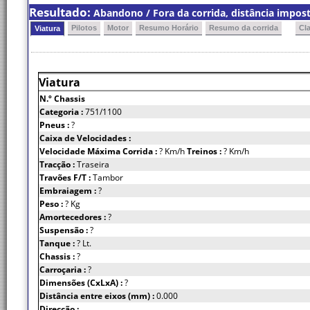
Resultado:
Abandono / Fora da corrida, distância impos
Pilotos
Motor
Resumo Horário
Resumo da corrida
Cl
Viatura
Viatura
N.º Chassis
Categoria :
751/1100
Pneus :
?
Caixa de Velocidades :
Velocidade Máxima Corrida :
? Km/h
Treinos :
? Km/h
Tracção :
Traseira
Travões F/T :
Tambor
Embraiagem :
?
Peso :
? Kg
Amortecedores :
?
Suspensão :
?
Tanque :
? Lt.
Chassis :
?
Carroçaria :
?
Dimensões (CxLxA) :
?
Distância entre eixos (mm) :
0.000
Direcção :