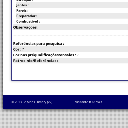
Jantes :
Farois :
Preparador :
Combustível :
Observações :
Referências para pesquisa :
Cor :
?
Cor nas préqualificações/ensaios :
?
Patrocinio/Referências :
© 2013 Le Mans History (v7)
Visitante # 187843