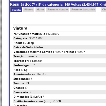
Resultado:
7º / 5º da categoria, 149 Voltas (2,434.917 K
Pilotos
Motor
Resumo Horário
Resumo da corrida
Cl
Viatura
Viatura
N.º Chassis
/ Matricula :
4298RB9
Categoria :
3001/5000
Pneus :
Dunlop
Caixa de Velocidades :
Velocidade Máxima Corrida :
? Km/h
Treinos :
? Km/h
Tracção :
Traseira
Travões F/T :
Tambor
Embraiagem :
?
Peso :
? Kg
Amortecedores :
Hartford
Suspensão :
?
Tanque :
? Lt.
Chassis :
?
Carroçaria :
?
Dimensões (CxLxA) :
?
Distância entre eixos (mm) :
0.000
Direcção :