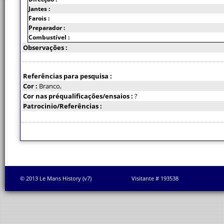
Jantes :
Farois :
Preparador :
Combustível :
Observações :
Referências para pesquisa :
Cor :
Branco,
Cor nas préqualificações/ensaios :
?
Patrocinio/Referências :
© 2013 Le Mans History (v7)
Visitante # 193538