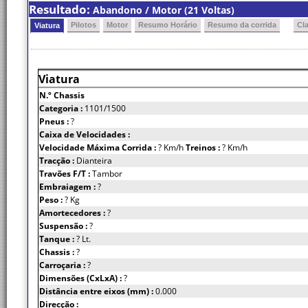
Resultado:
Abandono / Motor (21 Voltas)
Pilotos
Motor
Resumo Horário
Resumo da corrida
Cl
Viatura
Viatura
N.º Chassis
Categoria :
1101/1500
Pneus :
?
Caixa de Velocidades :
Velocidade Máxima Corrida :
? Km/h
Treinos :
? Km/h
Tracção :
Dianteira
Travões F/T :
Tambor
Embraiagem :
?
Peso :
? Kg
Amortecedores :
?
Suspensão :
?
Tanque :
? Lt.
Chassis :
?
Carroçaria :
?
Dimensões (CxLxA) :
?
Distância entre eixos (mm) :
0.000
Direcção :