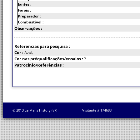
Jantes :
Farois :
Preparador :
Combustível :
Observações :
Referências para pesquisa :
Cor :
Azul,
Cor nas préqualificações/ensaios :
?
Patrocinio/Referências :
© 2013 Le Mans History (v7)
Visitante # 174688