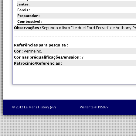
Jantes :
Farois :
Preparador :
Combustível :
Observações :
Segundo o livro "Le duel Ford Ferrari" de Anthony Pri
Referências para pesquisa :
Cor :
Vermelho,
Cor nas préqualificações/ensaios :
?
Patrocinio/Referências :
© 2013 Le Mans History (v7)
Visitante # 195977