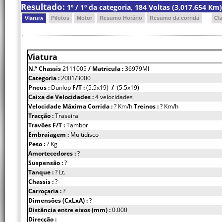
Resultado:
1º / 1º da categoria, 184 Voltas (3,017.654 K
Pilotos
Motor
Resumo Horário
Resumo da corrida
Cl
Viatura
Viatura
N.º Chassis
2111005
/ Matricula :
36979MI
Categoria :
2001/3000
Pneus :
Dunlop
F/T :
(5.5x19)
/
(5.5x19)
Caixa de Velocidades :
4 velocidades
Velocidade Máxima Corrida :
? Km/h
Treinos :
? Km/h
Tracção :
Traseira
Travões F/T :
Tambor
Embraiagem :
Multidisco
Peso :
? Kg
Amortecedores :
?
Suspensão :
?
Tanque :
? Lt.
Chassis :
?
Carroçaria :
?
Dimensões (CxLxA) :
?
Distância entre eixos (mm) :
0.000
Direcção :