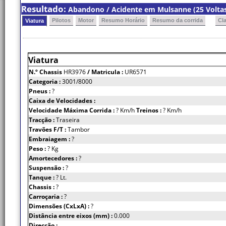
Resultado:
Abandono / Acidente em Mulsanne (25 Volta
Pilotos
Motor
Resumo Horário
Resumo da corrida
Cl
Viatura
Viatura
N.º Chassis
HR3976
/ Matricula :
UR6571
Categoria :
3001/8000
Pneus :
?
Caixa de Velocidades :
Velocidade Máxima Corrida :
? Km/h
Treinos :
? Km/h
Tracção :
Traseira
Travões F/T :
Tambor
Embraiagem :
?
Peso :
? Kg
Amortecedores :
?
Suspensão :
?
Tanque :
? Lt.
Chassis :
?
Carroçaria :
?
Dimensões (CxLxA) :
?
Distância entre eixos (mm) :
0.000
Direcção :