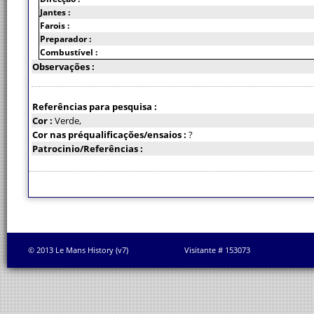
Jantes :
Farois :
Preparador :
Combustível :
Observações :
Referências para pesquisa :
Cor :
Verde,
Cor nas préqualificações/ensaios :
?
Patrocinio/Referências :
© 2013 Le Mans History (v7)
Visitante # 153073