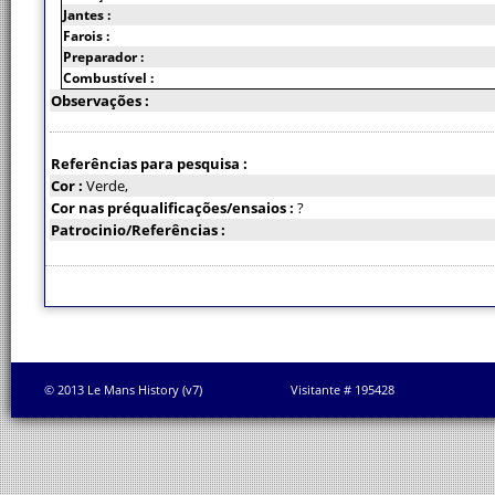
Jantes :
Farois :
Preparador :
Combustível :
Observações :
Referências para pesquisa :
Cor :
Verde,
Cor nas préqualificações/ensaios :
?
Patrocinio/Referências :
© 2013 Le Mans History (v7)
Visitante # 195428