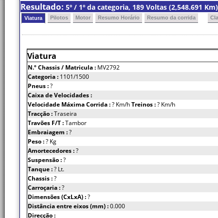
Resultado:
5º / 1º da categoria, 189 Voltas (2,548.691 K
Pilotos
Motor
Resumo Horário
Resumo da corrida
Cl
Viatura
Viatura
N.º Chassis
/ Matricula :
MV2792
Categoria :
1101/1500
Pneus :
?
Caixa de Velocidades :
Velocidade Máxima Corrida :
? Km/h
Treinos :
? Km/h
Tracção :
Traseira
Travões F/T :
Tambor
Embraiagem :
?
Peso :
? Kg
Amortecedores :
?
Suspensão :
?
Tanque :
? Lt.
Chassis :
?
Carroçaria :
?
Dimensões (CxLxA) :
?
Distância entre eixos (mm) :
0.000
Direcção :