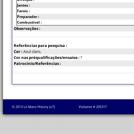
Jantes :
Farois :
Preparador :
Combustível :
Observações :
Referências para pesquisa :
Cor :
Azul claro,
Cor nas préqualificações/ensaios :
?
Patrocinio/Referências :
© 2013 Le Mans History (v7)
Visitante # 205317