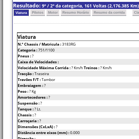
Resultado:
9º / 2º da categoria, 161 Voltas (2,176.385 K
Pilotos
Motor
Resumo Horário
Resumo da corrida
Cl
Viatura
Viatura
N.º Chassis
/ Matricula :
3183RG
Categoria :
751/1100
Pneus :
?
Caixa de Velocidades :
Velocidade Máxima Corrida :
? Km/h
Treinos :
? Km/h
Tracção :
Traseira
Travões F/T :
Tambor
Embraiagem :
?
Peso :
? Kg
Amortecedores :
?
Suspensão :
?
Tanque :
? Lt.
Chassis :
?
Carroçaria :
?
Dimensões (CxLxA) :
?
Distância entre eixos (mm) :
0.000
Direcção :