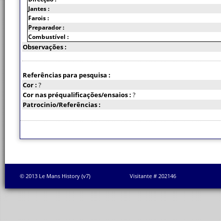
Jantes :
Farois :
Preparador :
Combustível :
Observações :
Referências para pesquisa :
Cor :
?
Cor nas préqualificações/ensaios :
?
Patrocinio/Referências :
© 2013 Le Mans History (v7)
Visitante # 202146