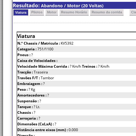
Resultado:
Abandono / Motor (20 Voltas)
Pilotos
Motor
Resumo Horário
Resumo da corrida
Cl
Viatura
Viatura
N.º Chassis
/ Matricula :
KV5392
Categoria :
751/1100
Pneus :
?
Caixa de Velocidades :
Velocidade Máxima Corrida :
? Km/h
Treinos :
? Km/h
Tracção :
Traseira
Travões F/T :
Tambor
Embraiagem :
?
Peso :
? Kg
Amortecedores :
?
Suspensão :
?
Tanque :
? Lt.
Chassis :
?
Carroçaria :
?
Dimensões (CxLxA) :
?
Distância entre eixos (mm) :
0.000
Direcção :