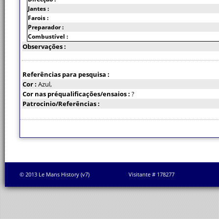
Jantes :
Farois :
Preparador :
Combustível :
Observações :
Referências para pesquisa :
Cor :
Azul,
Cor nas préqualificações/ensaios :
?
Patrocinio/Referências :
© 2013 Le Mans History (v7)
Visitante # 178277