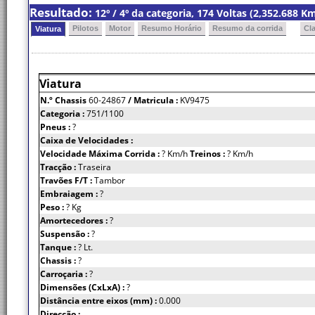
Resultado:
12º / 4º da categoria, 174 Voltas (2,352.688 
Pilotos
Motor
Resumo Horário
Resumo da corrida
Cl
Viatura
Viatura
N.º Chassis
60-24867
/ Matricula :
KV9475
Categoria :
751/1100
Pneus :
?
Caixa de Velocidades :
Velocidade Máxima Corrida :
? Km/h
Treinos :
? Km/h
Tracção :
Traseira
Travões F/T :
Tambor
Embraiagem :
?
Peso :
? Kg
Amortecedores :
?
Suspensão :
?
Tanque :
? Lt.
Chassis :
?
Carroçaria :
?
Dimensões (CxLxA) :
?
Distância entre eixos (mm) :
0.000
Direcção :