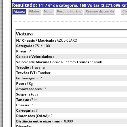
Resultado:
14º / 6º da categoria, 168 Voltas (2,271.096 
Pilotos
Motor
Resumo Horário
Resumo da corrida
Cl
Viatura
Viatura
N.º Chassis
/ Matricula :
AZUL-CLARO
Categoria :
751/1100
Pneus :
?
Caixa de Velocidades :
Velocidade Máxima Corrida :
? Km/h
Treinos :
? Km/h
Tracção :
Traseira
Travões F/T :
Tambor
Embraiagem :
?
Peso :
? Kg
Amortecedores :
?
Suspensão :
?
Tanque :
? Lt.
Chassis :
?
Carroçaria :
?
Dimensões (CxLxA) :
?
Distância entre eixos (mm) :
0.000
Direcção :