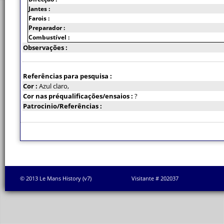
Jantes :
Farois :
Preparador :
Combustível :
Observações :
Referências para pesquisa :
Cor :
Azul claro,
Cor nas préqualificações/ensaios :
?
Patrocinio/Referências :
© 2013 Le Mans History (v7)
Visitante # 202037