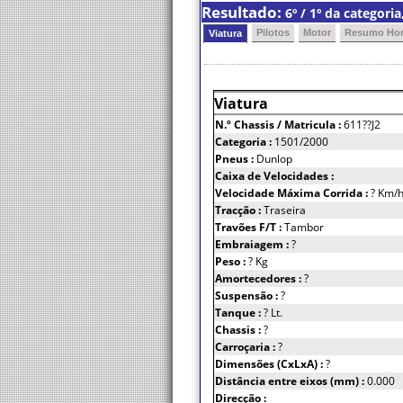
Resultado:
6º / 1º da categor
Pilotos
Motor
Resumo Hor
Viatura
Viatura
N.º Chassis
/ Matricula :
611??J2
Categoria :
1501/2000
Pneus :
Dunlop
Caixa de Velocidades :
Velocidade Máxima Corrida :
? Km/
Tracção :
Traseira
Travões F/T :
Tambor
Embraiagem :
?
Peso :
? Kg
Amortecedores :
?
Suspensão :
?
Tanque :
? Lt.
Chassis :
?
Carroçaria :
?
Dimensões (CxLxA) :
?
Distância entre eixos (mm) :
0.000
Direcção :