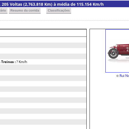
ia, 205 Voltas (2,763.818 Km) à média de 115.154 Km/h
ário
Resumo da corrida
Classificações
h
Treinos :
? Km/h
Rui N
©