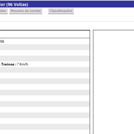
r (96 Voltas)
ário
Resumo da corrida
Classificações
98
h
Treinos :
? Km/h