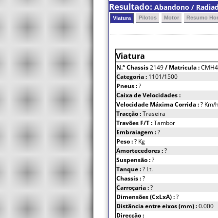
Resultado:
Abandono / Radiado
Pilotos
Motor
Resumo Hor
Viatura
Viatura
N.º Chassis
2149
/ Matricula :
CMH4
Categoria :
1101/1500
Pneus :
?
Caixa de Velocidades :
Velocidade Máxima Corrida :
? Km/
Tracção :
Traseira
Travões F/T :
Tambor
Embraiagem :
?
Peso :
? Kg
Amortecedores :
?
Suspensão :
?
Tanque :
? Lt.
Chassis :
?
Carroçaria :
?
Dimensões (CxLxA) :
?
Distância entre eixos (mm) :
0.000
Direcção :