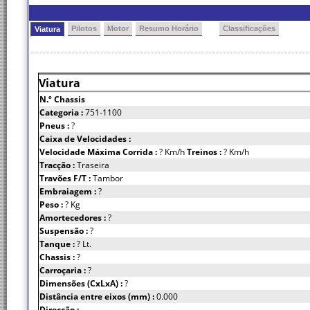
Pilotos
Motor
Resumo Horário
Classificações
Viatura
Viatura
N.º Chassis
Categoria :
751-1100
Pneus :
?
Caixa de Velocidades :
Velocidade Máxima Corrida :
? Km/h
Treinos :
? Km/h
Tracção :
Traseira
Travões F/T :
Tambor
Embraiagem :
?
Peso :
? Kg
Amortecedores :
?
Suspensão :
?
Tanque :
? Lt.
Chassis :
?
Carroçaria :
?
Dimensões (CxLxA) :
?
Distância entre eixos (mm) :
0.000
Direcção :