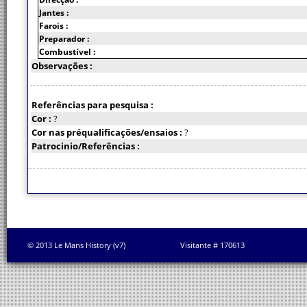
Jantes :
Farois :
Preparador :
Combustível :
Observações :
Referências para pesquisa :
Cor :
?
Cor nas préqualificações/ensaios :
?
Patrocinio/Referências :
© 2013 Le Mans History (v7)
Visitante # 170613