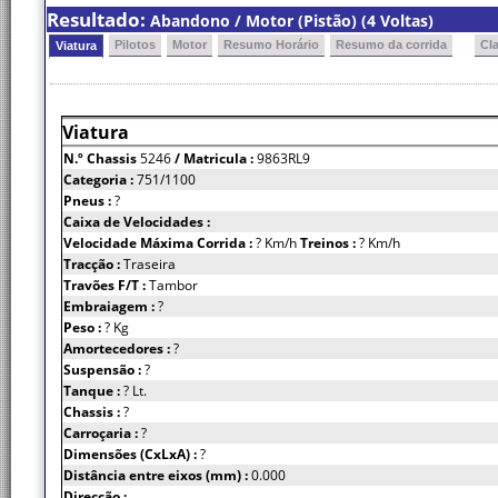
Resultado:
Abandono / Motor (Pistão) (4 Voltas)
Pilotos
Motor
Resumo Horário
Resumo da corrida
Cl
Viatura
Viatura
N.º Chassis
5246
/ Matricula :
9863RL9
Categoria :
751/1100
Pneus :
?
Caixa de Velocidades :
Velocidade Máxima Corrida :
? Km/h
Treinos :
? Km/h
Tracção :
Traseira
Travões F/T :
Tambor
Embraiagem :
?
Peso :
? Kg
Amortecedores :
?
Suspensão :
?
Tanque :
? Lt.
Chassis :
?
Carroçaria :
?
Dimensões (CxLxA) :
?
Distância entre eixos (mm) :
0.000
Direcção :