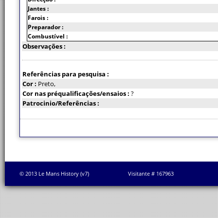
Jantes :
Farois :
Preparador :
Combustível :
Observações :
Referências para pesquisa :
Cor :
Preto,
Cor nas préqualificações/ensaios :
?
Patrocinio/Referências :
© 2013 Le Mans History (v7)
Visitante # 167963