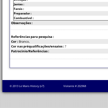
Jantes :
Farois :
Preparador :
Combustível :
Observações :
Referências para pesquisa :
Cor :
Branco,
Cor nas préqualificações/ensaios :
?
Patrocinio/Referências :
© 2013 Le Mans History (v7)
Visitante # 202968