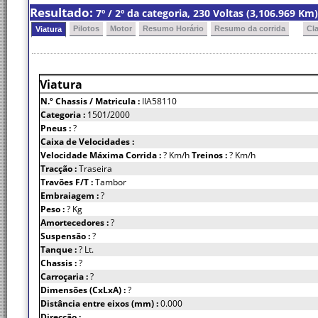
Resultado:
7º / 2º da categoria, 230 Voltas (3,106.969 K
Pilotos
Motor
Resumo Horário
Resumo da corrida
Cl
Viatura
Viatura
N.º Chassis
/ Matricula :
IIA58110
Categoria :
1501/2000
Pneus :
?
Caixa de Velocidades :
Velocidade Máxima Corrida :
? Km/h
Treinos :
? Km/h
Tracção :
Traseira
Travões F/T :
Tambor
Embraiagem :
?
Peso :
? Kg
Amortecedores :
?
Suspensão :
?
Tanque :
? Lt.
Chassis :
?
Carroçaria :
?
Dimensões (CxLxA) :
?
Distância entre eixos (mm) :
0.000
Direcção :