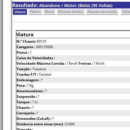
Resultado:
Abandono / Motor (Biela) (95 Voltas)
Pilotos
Motor
Resumo Horário
Resumo da corrida
Volt
Viatura
Viatura
N.º Chassis
90131
Categoria :
3001/5000
Pneus :
?
Caixa de Velocidades :
Velocidade Máxima Corrida :
? Km/h
Treinos :
? Km/h
Tracção :
Traseira
Travões F/T :
Tambor
Embraiagem :
?
Peso :
? Kg
Amortecedores :
?
Suspensão :
?
Tanque :
? Lt.
Chassis :
?
Carroçaria :
?
Dimensões (CxLxA) :
?
Distância entre eixos (mm) :
0.000
Direcção :