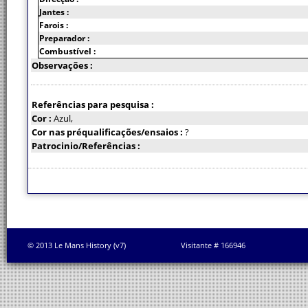
Jantes :
Farois :
Preparador :
Combustível :
Observações :
Referências para pesquisa :
Cor :
Azul,
Cor nas préqualificações/ensaios :
?
Patrocinio/Referências :
© 2013 Le Mans History (v7)
Visitante # 166946