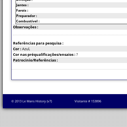
Jantes :
Farois :
Preparador :
Combustível :
Observações :
Referências para pesquisa :
Cor :
Azul,
Cor nas préqualificações/ensaios :
?
Patrocinio/Referências :
© 2013 Le Mans History (v7)
Visitante # 153896