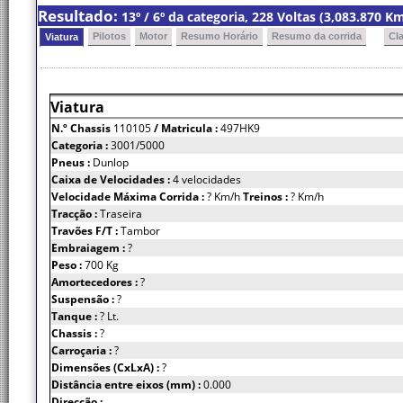
Resultado:
13º / 6º da categoria, 228 Voltas (3,083.870 
Pilotos
Motor
Resumo Horário
Resumo da corrida
Cl
Viatura
Viatura
N.º Chassis
110105
/ Matricula :
497HK9
Categoria :
3001/5000
Pneus :
Dunlop
Caixa de Velocidades :
4 velocidades
Velocidade Máxima Corrida :
? Km/h
Treinos :
? Km/h
Tracção :
Traseira
Travões F/T :
Tambor
Embraiagem :
?
Peso :
700 Kg
Amortecedores :
?
Suspensão :
?
Tanque :
? Lt.
Chassis :
?
Carroçaria :
?
Dimensões (CxLxA) :
?
Distância entre eixos (mm) :
0.000
Direcção :