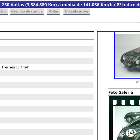
a, 250 Voltas (3,384.880 Km) à média de 141.036 Km/h / 8º Indice 
ário
Resumo da corrida
Voltas
Classificações
h
Treinos :
? Km/h
© 
Foto Galeria