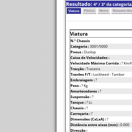
Resultado:
4º / 3º da categori
Pilotos
Motor
Resumo Hor
Viatura
Viatura
N.º Chassis
Categoria :
3001/5000
Pneus :
Dunlop
Caixa de Velocidades :
Velocidade Máxima Corrida :
? Km/
Tracção :
Traseira
Travões F/T :
Lockheed - Tambor
Embraiagem :
?
Peso :
? Kg
Amortecedores :
?
Suspensão :
?
Tanque :
? Lt.
Chassis :
?
Carroçaria :
?
Dimensões (CxLxA) :
?
Distância entre eixos (mm) :
0.000
Direcção :