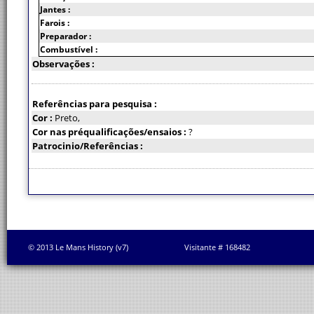
Jantes :
Farois :
Preparador :
Combustível :
Observações :
Referências para pesquisa :
Cor :
Preto,
Cor nas préqualificações/ensaios :
?
Patrocinio/Referências :
© 2013 Le Mans History (v7)
Visitante # 168482