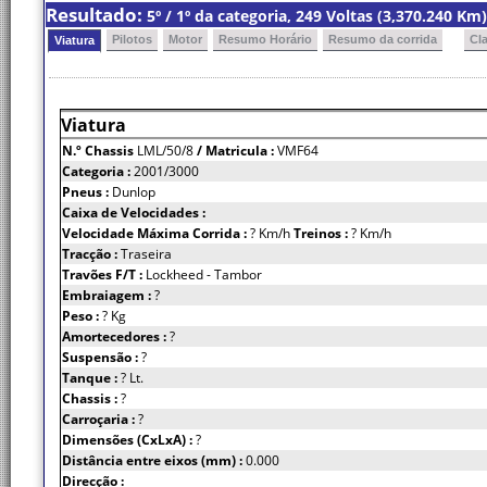
Resultado:
5º / 1º da categoria, 249 Voltas (3,370.240 K
Pilotos
Motor
Resumo Horário
Resumo da corrida
Cl
Viatura
Viatura
N.º Chassis
LML/50/8
/ Matricula :
VMF64
Categoria :
2001/3000
Pneus :
Dunlop
Caixa de Velocidades :
Velocidade Máxima Corrida :
? Km/h
Treinos :
? Km/h
Tracção :
Traseira
Travões F/T :
Lockheed - Tambor
Embraiagem :
?
Peso :
? Kg
Amortecedores :
?
Suspensão :
?
Tanque :
? Lt.
Chassis :
?
Carroçaria :
?
Dimensões (CxLxA) :
?
Distância entre eixos (mm) :
0.000
Direcção :