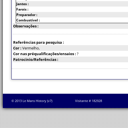
Jantes :
Farois :
Preparador :
Combustível :
Observações :
Referências para pesquisa :
Cor :
Vermelho,
Cor nas préqualificações/ensaios :
?
Patrocinio/Referências :
© 2013 Le Mans History (v7)
Visitante # 182928