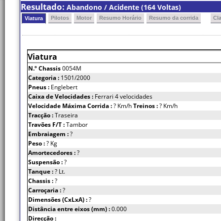
Resultado:
Abandono / Acidente (164 Voltas)
Pilotos
Motor
Resumo Horário
Resumo da corrida
Cl
Viatura
Viatura
N.º Chassis
0054M
Categoria :
1501/2000
Pneus :
Englebert
Caixa de Velocidades :
Ferrari 4 velocidades
Velocidade Máxima Corrida :
? Km/h
Treinos :
? Km/h
Tracção :
Traseira
Travões F/T :
Tambor
Embraiagem :
?
Peso :
? Kg
Amortecedores :
?
Suspensão :
?
Tanque :
? Lt.
Chassis :
?
Carroçaria :
?
Dimensões (CxLxA) :
?
Distância entre eixos (mm) :
0.000
Direcção :