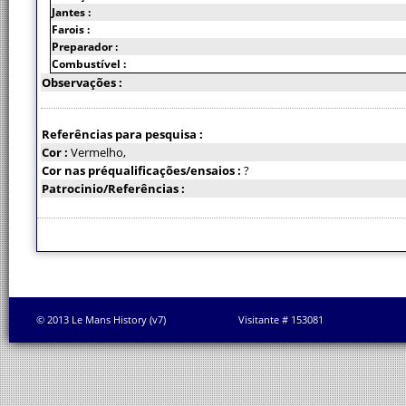
Jantes :
Farois :
Preparador :
Combustível :
Observações :
Referências para pesquisa :
Cor :
Vermelho,
Cor nas préqualificações/ensaios :
?
Patrocinio/Referências :
© 2013 Le Mans History (v7)
Visitante # 153081