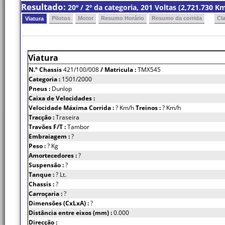
Resultado:
20º / 2º da categoria, 201 Voltas (2,721.730 
Pilotos
Motor
Resumo Horário
Resumo da corrida
Cl
Viatura
Viatura
N.º Chassis
421/100/008
/ Matricula :
TMX545
Categoria :
1501/2000
Pneus :
Dunlop
Caixa de Velocidades :
Velocidade Máxima Corrida :
? Km/h
Treinos :
? Km/h
Tracção :
Traseira
Travões F/T :
Tambor
Embraiagem :
?
Peso :
? Kg
Amortecedores :
?
Suspensão :
?
Tanque :
? Lt.
Chassis :
?
Carroçaria :
?
Dimensões (CxLxA) :
?
Distância entre eixos (mm) :
0.000
Direcção :