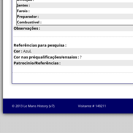
Jantes :
Farois :
Preparador :
Combustível :
Observações :
Referências para pesquisa :
Cor :
Azul,
Cor nas préqualificações/ensaios :
?
Patrocinio/Referências :
© 2013 Le Mans History (v7)
Visitante # 149211