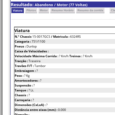
Resultado:
Abandono / Motor (77 Voltas)
Pilotos
Motor
Resumo Horário
Resumo da corrida
Cl
Viatura
Viatura
N.º Chassis
15-0017GCS
/ Matricula :
6324RS
Categoria :
751/1100
Pneus :
Dunlop
Caixa de Velocidades :
Velocidade Máxima Corrida :
? Km/h
Treinos :
? Km/h
Tracção :
Traseira
Travões F/T :
Tambor
Embraiagem :
?
Peso :
? Kg
Amortecedores :
?
Suspensão :
?
Tanque :
? Lt.
Chassis :
?
Carroçaria :
?
Dimensões (CxLxA) :
?
Distância entre eixos (mm) :
0.000
Direcção :