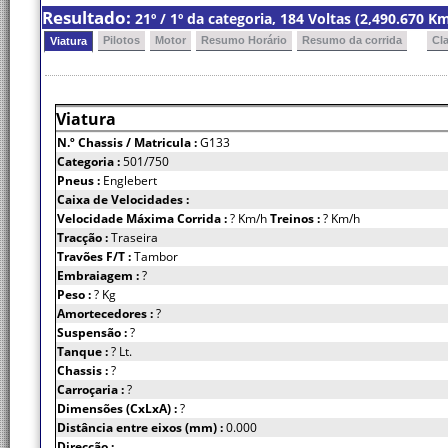
Resultado:
21º / 1º da categoria, 184 Voltas (2,490.670 
Pilotos
Motor
Resumo Horário
Resumo da corrida
Cl
Viatura
Viatura
N.º Chassis
/ Matricula :
G133
Categoria :
501/750
Pneus :
Englebert
Caixa de Velocidades :
Velocidade Máxima Corrida :
? Km/h
Treinos :
? Km/h
Tracção :
Traseira
Travões F/T :
Tambor
Embraiagem :
?
Peso :
? Kg
Amortecedores :
?
Suspensão :
?
Tanque :
? Lt.
Chassis :
?
Carroçaria :
?
Dimensões (CxLxA) :
?
Distância entre eixos (mm) :
0.000
Direcção :