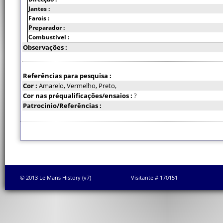
Jantes :
Farois :
Preparador :
Combustível :
Observações :
Referências para pesquisa :
Cor :
Amarelo, Vermelho, Preto,
Cor nas préqualificações/ensaios :
?
Patrocinio/Referências :
© 2013 Le Mans History (v7)
Visitante # 170151