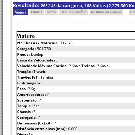
Resultado:
26º / 4º da categoria, 168 Voltas (2,279.660 
Pilotos
Motor
Resumo Horário
Resumo da corrida
Cl
Viatura
Viatura
N.º Chassis
/ Matricula :
717L78
Categoria :
501/750
Pneus :
Dunlop
Caixa de Velocidades :
Velocidade Máxima Corrida :
? Km/h
Treinos :
? Km/h
Tracção :
Traseira
Travões F/T :
Tambor
Embraiagem :
?
Peso :
? Kg
Amortecedores :
?
Suspensão :
?
Tanque :
? Lt.
Chassis :
?
Carroçaria :
?
Dimensões (CxLxA) :
?
Distância entre eixos (mm) :
0.000
Direcção :