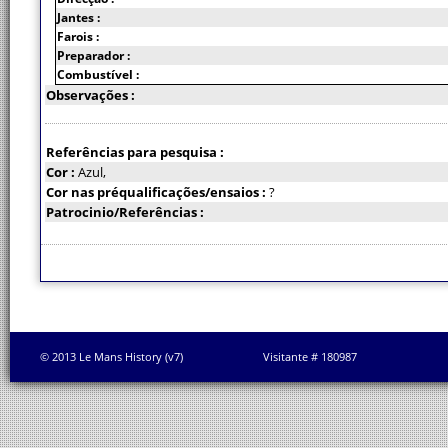
Jantes :
Farois :
Preparador :
Combustível :
Observações :
Referências para pesquisa :
Cor :
Azul,
Cor nas préqualificações/ensaios :
?
Patrocinio/Referências :
© 2013 Le Mans History (v7)
Visitante # 180987