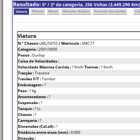
Resultado:
5º / 2º da categoria, 256 Voltas (3,449.290 K
Pilotos
Motor
Resumo Horário
Resumo da corrida
Cl
Viatura
Viatura
N.º Chassis
LML/50/55
/ Matricula :
XMC77
Categoria :
2001/3000
Pneus :
Dunlop
Caixa de Velocidades :
Velocidade Máxima Corrida :
? Km/h
Treinos :
? Km/h
Tracção :
Traseira
Travões F/T :
Tambor
Embraiagem :
?
Peso :
? Kg
Amortecedores :
?
Suspensão :
?
Tanque :
? Lt.
Chassis :
?
Carroçaria :
?
Dimensões (CxLxA) :
?
Distância entre eixos (mm) :
0.000
Direcção :