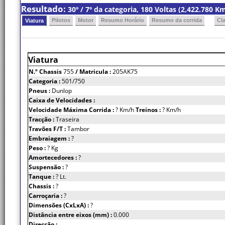
Resultado:
30º / 7º da categoria, 180 Voltas (2,422.780 
Pilotos
Motor
Resumo Horário
Resumo da corrida
Cl
Viatura
Viatura
N.º Chassis
755
/ Matricula :
205AK75
Categoria :
501/750
Pneus :
Dunlop
Caixa de Velocidades :
Velocidade Máxima Corrida :
? Km/h
Treinos :
? Km/h
Tracção :
Traseira
Travões F/T :
Tambor
Embraiagem :
?
Peso :
? Kg
Amortecedores :
?
Suspensão :
?
Tanque :
? Lt.
Chassis :
?
Carroçaria :
?
Dimensões (CxLxA) :
?
Distância entre eixos (mm) :
0.000
Direcção :