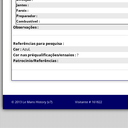
Jantes :
Farois :
Preparador :
Combustível :
Observações :
Referências para pesquisa :
Cor :
Azul,
Cor nas préqualificações/ensaios :
?
Patrocinio/Referências :
© 2013 Le Mans History (v7)
Visitante # 161822