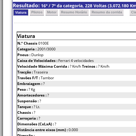
Resultado:
16º / 7º da categoria, 228 Voltas (3,072.180 
Pilotos
Motor
Resumo Horário
Resumo da corrida
Cl
Viatura
Viatura
N.º Chassis
0100E
Categoria :
2001/3000
Pneus :
Dunlop
Caixa de Velocidades :
Ferrari 4 velocidades
Velocidade Máxima Corrida :
? Km/h
Treinos :
? Km/h
Tracção :
Traseira
Travões F/T :
Tambor
Embraiagem :
?
Peso :
? Kg
Amortecedores :
?
Suspensão :
?
Tanque :
? Lt.
Chassis :
?
Carroçaria :
?
Dimensões (CxLxA) :
?
Distância entre eixos (mm) :
0.000
Direcção :