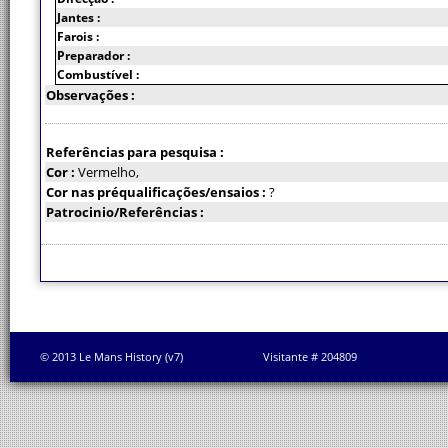
Jantes :
Farois :
Preparador :
Combustível :
Observações :
Referências para pesquisa :
Cor :
Vermelho,
Cor nas préqualificações/ensaios :
?
Patrocinio/Referências :
© 2013 Le Mans History (v7)
Visitante # 204809