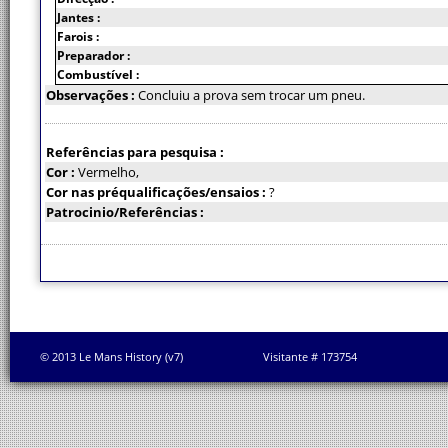
Jantes :
Farois :
Preparador :
Combustível :
Observações :
Concluiu a prova sem trocar um pneu.
Referências para pesquisa :
Cor :
Vermelho,
Cor nas préqualificações/ensaios :
?
Patrocinio/Referências :
© 2013 Le Mans History (v7)
Visitante # 173754