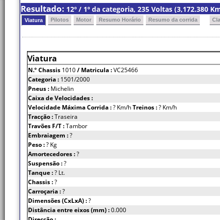
Resultado:
12º / 1º da categoria, 235 Voltas (3,172.380 
Pilotos
Motor
Resumo Horário
Resumo da corrida
Cl
Viatura
Viatura
N.º Chassis
1010
/ Matricula :
VC25466
Categoria :
1501/2000
Pneus :
Michelin
Caixa de Velocidades :
Velocidade Máxima Corrida :
? Km/h
Treinos :
? Km/h
Tracção :
Traseira
Travões F/T :
Tambor
Embraiagem :
?
Peso :
? Kg
Amortecedores :
?
Suspensão :
?
Tanque :
? Lt.
Chassis :
?
Carroçaria :
?
Dimensões (CxLxA) :
?
Distância entre eixos (mm) :
0.000
Direcção :