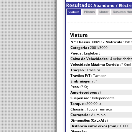
Resultado:
Abandono / Eléctri
Pilotos
Motor
Resumo Hor
Viatura
Viatura
N.º Chassis
008/52
/ Matricula :
W83
Categoria :
2001/3000
Pneus :
Englebert
Caixa de Velocidades :
4 velocidade
Velocidade Máxima Corrida :
? Km/
Tracção :
Traseira
Travões F/T :
Tambor
Embraiagem :
?
Peso :
? Kg
Amortecedores :
?
Suspensão :
Independente
Tanque :
200.00 Lt.
Chassis :
Tubular em aço
Carroçaria :
Aluminio
Dimensões (CxLxA) :
?
Distância entre eixos (mm) :
0.000
Direcção :