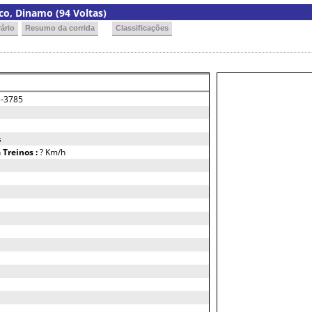
co, Dinamo (94 Voltas)
ário
Resumo da corrida
Classificações
-3785
s
h
Treinos :
? Km/h