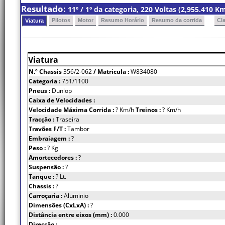
Resultado:
11º / 1º da categoria, 220 Voltas (2,955.410 
Pilotos
Motor
Resumo Horário
Resumo da corrida
Cl
Viatura
Viatura
N.º Chassis
356/2-062
/ Matricula :
W834080
Categoria :
751/1100
Pneus :
Dunlop
Caixa de Velocidades :
Velocidade Máxima Corrida :
? Km/h
Treinos :
? Km/h
Tracção :
Traseira
Travões F/T :
Tambor
Embraiagem :
?
Peso :
? Kg
Amortecedores :
?
Suspensão :
?
Tanque :
? Lt.
Chassis :
?
Carroçaria :
Aluminio
Dimensões (CxLxA) :
?
Distância entre eixos (mm) :
0.000
Direcção :