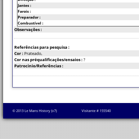
Jantes :
Farois :
Preparador :
Combustível :
Observações :
Referências para pesquisa :
Cor :
Prateado,
Cor nas préqualificações/ensaios :
?
Patrocinio/Referências :
© 2013 Le Mans History (v7)
Visitante # 155540