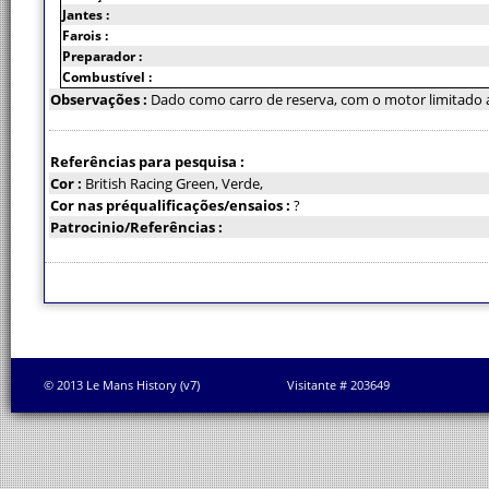
Jantes :
Farois :
Preparador :
Combustível :
Observações :
Dado como carro de reserva, com o motor limitado 
Referências para pesquisa :
Cor :
British Racing Green, Verde,
Cor nas préqualificações/ensaios :
?
Patrocinio/Referências :
© 2013 Le Mans History (v7)
Visitante # 203649