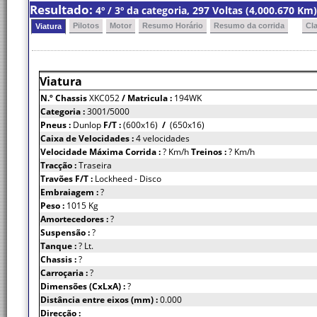
Resultado:
4º / 3º da categoria, 297 Voltas (4,000.670 K
Pilotos
Motor
Resumo Horário
Resumo da corrida
Cl
Viatura
Viatura
N.º Chassis
XKC052
/ Matricula :
194WK
Categoria :
3001/5000
Pneus :
Dunlop
F/T :
(600x16)
/
(650x16)
Caixa de Velocidades :
4 velocidades
Velocidade Máxima Corrida :
? Km/h
Treinos :
? Km/h
Tracção :
Traseira
Travões F/T :
Lockheed - Disco
Embraiagem :
?
Peso :
1015 Kg
Amortecedores :
?
Suspensão :
?
Tanque :
? Lt.
Chassis :
?
Carroçaria :
?
Dimensões (CxLxA) :
?
Distância entre eixos (mm) :
0.000
Direcção :