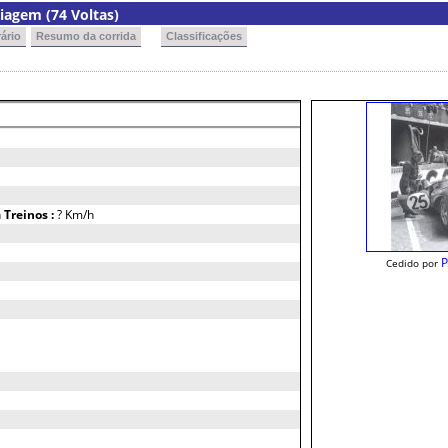
agem (74 Voltas)
ário
Resumo da corrida
Classificações
h
Treinos :
? Km/h
P
Cedido por