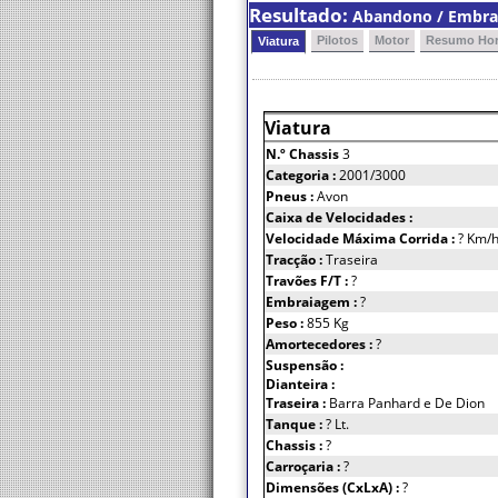
Resultado:
Abandono / Embrai
Pilotos
Motor
Resumo Hor
Viatura
Viatura
N.º Chassis
3
Categoria :
2001/3000
Pneus :
Avon
Caixa de Velocidades :
Velocidade Máxima Corrida :
? Km/
Tracção :
Traseira
Travões F/T :
?
Embraiagem :
?
Peso :
855 Kg
Amortecedores :
?
Suspensão :
Dianteira :
Traseira :
Barra Panhard e De Dion
Tanque :
? Lt.
Chassis :
?
Carroçaria :
?
Dimensões (CxLxA) :
?