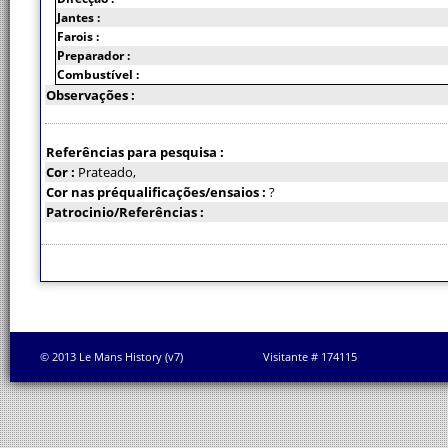
Jantes :
Farois :
Preparador :
Combustível :
Observações :
Referências para pesquisa :
Cor :
Prateado,
Cor nas préqualificações/ensaios :
?
Patrocinio/Referências :
© 2013 Le Mans History (v7)
Visitante # 174115