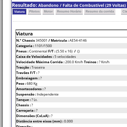
Resultado:
Abandono / Falta de Combustível (29 Voltas)
Pilotos
Motor
Resumo Horário
Resumo da corrida
Cl
Viatura
Viatura
N.º Chassis
345001
/ Matricula :
AE54-4146
Categoria :
1101/1500
Pneus :
Continental
F/T :
(5.50 x 16)
/
()
Caixa de Velocidades :
5 velocidades
Velocidade Máxima Corrida :
200.0 Km/h
Treinos :
? Km/h
Tracção :
Traseira
Travões F/T :
?
Embraiagem :
?
Peso :
680 Kg
Amortecedores :
?
Suspensão :
Independente
Tanque :
? Lt.
Chassis :
?
Carroçaria :
?
Dimensões (CxLxA) :
?
Distância entre eixos (mm) :
0.000
Direcção :