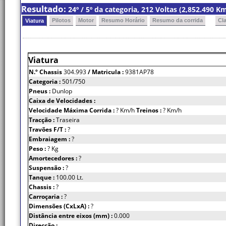
Resultado:
24º / 5º da categoria, 212 Voltas (2,852.490 
Pilotos
Motor
Resumo Horário
Resumo da corrida
Cl
Viatura
Viatura
N.º Chassis
304.993
/ Matricula :
9381AP78
Categoria :
501/750
Pneus :
Dunlop
Caixa de Velocidades :
Velocidade Máxima Corrida :
? Km/h
Treinos :
? Km/h
Tracção :
Traseira
Travões F/T :
?
Embraiagem :
?
Peso :
? Kg
Amortecedores :
?
Suspensão :
?
Tanque :
100.00 Lt.
Chassis :
?
Carroçaria :
?
Dimensões (CxLxA) :
?
Distância entre eixos (mm) :
0.000
Direcção :