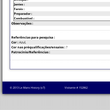
Jantes :
Farois :
Preparador :
Combustível :
Observações :
Referências para pesquisa :
Cor :
Azul,
Cor nas préqualificações/ensaios :
?
Patrocinio/Referências :
© 2013 Le Mans History (v7)
Visitante # 152862