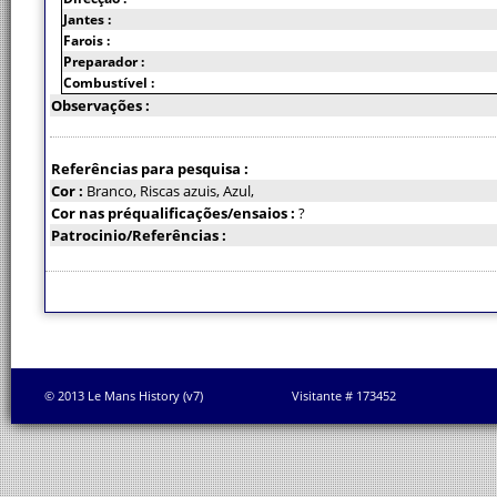
Jantes :
Farois :
Preparador :
Combustível :
Observações :
Referências para pesquisa :
Cor :
Branco, Riscas azuis, Azul,
Cor nas préqualificações/ensaios :
?
Patrocinio/Referências :
© 2013 Le Mans History (v7)
Visitante # 173452