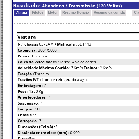
Resultado:
Abandono / Transmissão (120 Voltas)
Pilotos
Motor
Resumo Horário
Resumo da corrida
Cl
Viatura
Viatura
N.º Chassis
0372AM
/ Matricula :
6D1143
Categoria :
3001/5000
Pneus :
Firestone
Caixa de Velocidades :
Ferrari 4 velocidades
Velocidade Máxima Corrida :
? Km/h
Treinos :
? Km/h
Tracção :
Traseira
Travões F/T :
Tambor refrigerado a àgua
Embraiagem :
?
Peso :
1350 Kg
Amortecedores :
?
Suspensão :
?
Tanque :
? Lt.
Chassis :
?
Carroçaria :
?
Dimensões (CxLxA) :
?
Distância entre eixos (mm) :
0.000
Direcção :