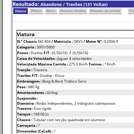
Resultado:
Abandono / Travões (131 Voltas)
Pilotos
Motor
Resumo Horário
Resumo da corrida
Cl
Viatura
Viatura
N.º Chassis
XKC404
/ Matricula :
OKV3
/ Motor Nº :
E2006-9
Categoria :
3001/5000
Pneus :
Dunlop
F/T :
(6,50x16)
/
(6,50x16)
Caixa de Velocidades :
Jaguar 4 velocidades
Velocidade Máxima Corrida :
275.0 Km/h
Treinos :
? Km/h
Tracção :
Traseira
Travões F/T :
Dunlop - Disco
Embraiagem :
Borg & Beck Tridisco Seco
Peso :
880 Kg
Amortecedores :
Girling
Suspensão :
Dianteira :
Rodas Independentes, 2 triângulos sobrepostos
Traseira :
Eixo rigido
Tanque :
168.00 Lt.
Chassis :
Tubular com secção quadrada em aluminio
Carroçaria :
?
Dimensões (CxLxA) :
?