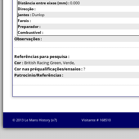
Distância entre eixos (mm) :
0.000
Direcção :
Jantes :
Dunlop
Farois :
Preparador :
Combustível :
Observações :
Referências para pesquisa :
Cor :
British Racing Green, Verde,
Cor nas préqualificações/ensaios :
?
Patrocinio/Referências :
© 2013 Le Mans History (v7)
Visitante # 168510