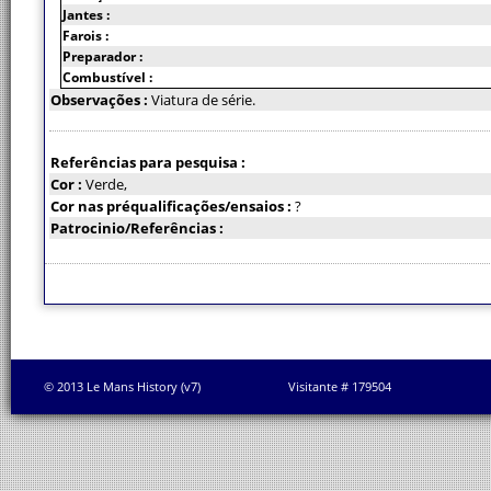
Jantes :
Farois :
Preparador :
Combustível :
Observações :
Viatura de série.
Referências para pesquisa :
Cor :
Verde,
Cor nas préqualificações/ensaios :
?
Patrocinio/Referências :
© 2013 Le Mans History (v7)
Visitante # 179504