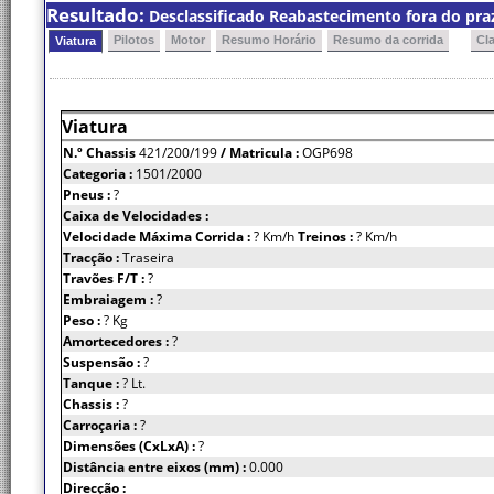
Resultado:
Desclassificado Reabastecimento fora do praz
Pilotos
Motor
Resumo Horário
Resumo da corrida
Cl
Viatura
Viatura
N.º Chassis
421/200/199
/ Matricula :
OGP698
Categoria :
1501/2000
Pneus :
?
Caixa de Velocidades :
Velocidade Máxima Corrida :
? Km/h
Treinos :
? Km/h
Tracção :
Traseira
Travões F/T :
?
Embraiagem :
?
Peso :
? Kg
Amortecedores :
?
Suspensão :
?
Tanque :
? Lt.
Chassis :
?
Carroçaria :
?
Dimensões (CxLxA) :
?
Distância entre eixos (mm) :
0.000
Direcção :