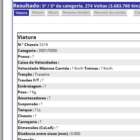
Resultado:
5º / 5º da categoria, 274 Voltas (3,683.700 K
Pilotos
Motor
Resumo Horário
Resumo da corrida
Cl
Viatura
Viatura
N.º Chassis
5216
Categoria :
3001/5000
Pneus :
?
Caixa de Velocidades :
Velocidade Máxima Corrida :
? Km/h
Treinos :
? Km/h
Tracção :
Traseira
Travões F/T :
?
Embraiagem :
?
Peso :
? Kg
Amortecedores :
?
Suspensão :
?
Tanque :
? Lt.
Chassis :
?
Carroçaria :
?
Dimensões (CxLxA) :
?
Distância entre eixos (mm) :
0.000
Direcção :