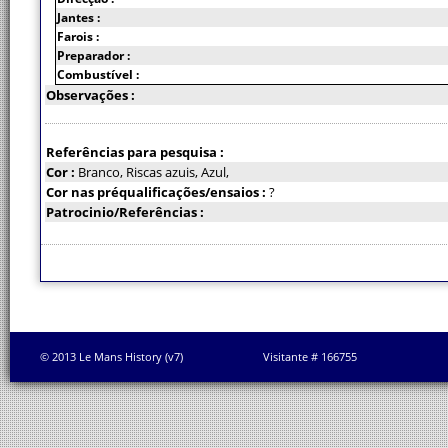
Jantes :
Farois :
Preparador :
Combustível :
Observações :
Referências para pesquisa :
Cor :
Branco, Riscas azuis, Azul,
Cor nas préqualificações/ensaios :
?
Patrocinio/Referências :
© 2013 Le Mans History (v7)
Visitante # 166755