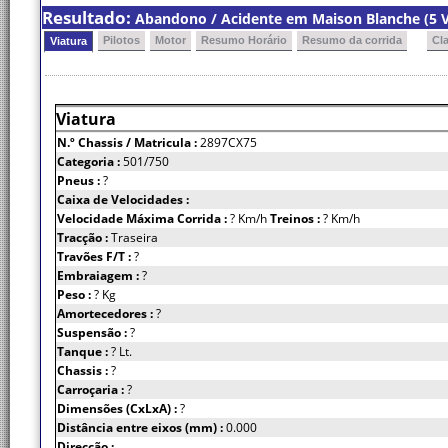
Resultado:
Abandono / Acidente em Maison Blanche (5 V
Pilotos
Motor
Resumo Horário
Resumo da corrida
Cl
Viatura
Viatura
N.º Chassis
/ Matricula :
2897CX75
Categoria :
501/750
Pneus :
?
Caixa de Velocidades :
Velocidade Máxima Corrida :
? Km/h
Treinos :
? Km/h
Tracção :
Traseira
Travões F/T :
?
Embraiagem :
?
Peso :
? Kg
Amortecedores :
?
Suspensão :
?
Tanque :
? Lt.
Chassis :
?
Carroçaria :
?
Dimensões (CxLxA) :
?
Distância entre eixos (mm) :
0.000
Direcção :