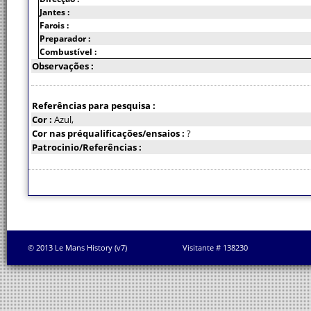
Jantes :
Farois :
Preparador :
Combustível :
Observações :
Referências para pesquisa :
Cor :
Azul,
Cor nas préqualificações/ensaios :
?
Patrocinio/Referências :
© 2013 Le Mans History (v7)
Visitante # 138230