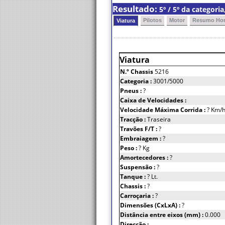
Resultado:
5º / 5º da categori
Pilotos
Motor
Resumo Hor
Viatura
Viatura
N.º Chassis
5216
Categoria :
3001/5000
Pneus :
?
Caixa de Velocidades :
Velocidade Máxima Corrida :
? Km/
Tracção :
Traseira
Travões F/T :
?
Embraiagem :
?
Peso :
? Kg
Amortecedores :
?
Suspensão :
?
Tanque :
? Lt.
Chassis :
?
Carroçaria :
?
Dimensões (CxLxA) :
?
Distância entre eixos (mm) :
0.000
Direcção :