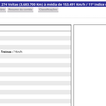
a, 274 Voltas (3,683.700 Km) à média de 153.491 Km/h / 11º Indice
ário
Resumo da corrida
Classificações
h
Treinos :
? Km/h