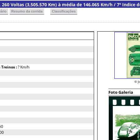
a, 260 Voltas (3,505.570 Km) à média de 146.065 Km/h / 7º Indice 
ário
Resumo da corrida
Classificações
h
Treinos :
? Km/h
© J
Foto Galeria
50
00