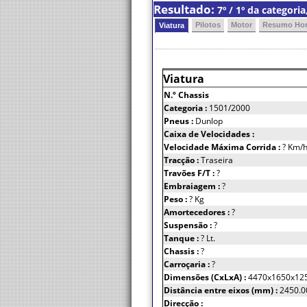
Resultado:
7º / 1º da categori
Pilotos
Motor
Resumo Hor
Viatura
Viatura
N.º Chassis
Categoria :
1501/2000
Pneus :
Dunlop
Caixa de Velocidades :
Velocidade Máxima Corrida :
? Km/
Tracção :
Traseira
Travões F/T :
?
Embraiagem :
?
Peso :
? Kg
Amortecedores :
?
Suspensão :
?
Tanque :
? Lt.
Chassis :
?
Carroçaria :
?
Dimensões (CxLxA) :
4470x1650x12
Distância entre eixos (mm) :
2450.0
Direcção :