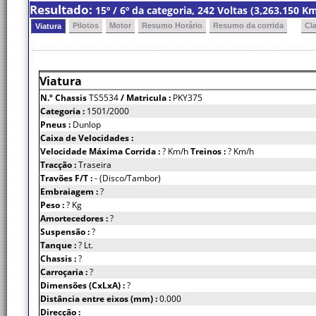
Resultado:
15º / 6º da categoria, 242 Voltas (3,263.150 
Pilotos
Motor
Resumo Horário
Resumo da corrida
Cl
Viatura
Viatura
N.º Chassis
TS5534
/ Matricula :
PKY375
Categoria :
1501/2000
Pneus :
Dunlop
Caixa de Velocidades :
Velocidade Máxima Corrida :
? Km/h
Treinos :
? Km/h
Tracção :
Traseira
Travões F/T :
- (Disco/Tambor)
Embraiagem :
?
Peso :
? Kg
Amortecedores :
?
Suspensão :
?
Tanque :
? Lt.
Chassis :
?
Carroçaria :
?
Dimensões (CxLxA) :
?
Distância entre eixos (mm) :
0.000
Direcção :