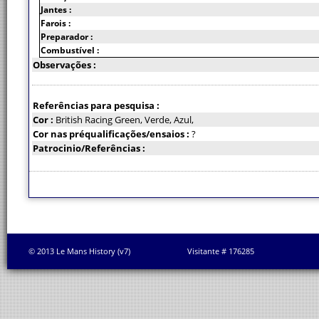
Jantes :
Farois :
Preparador :
Combustível :
Observações :
Referências para pesquisa :
Cor :
British Racing Green, Verde, Azul,
Cor nas préqualificações/ensaios :
?
Patrocinio/Referências :
© 2013 Le Mans History (v7)
Visitante # 176285