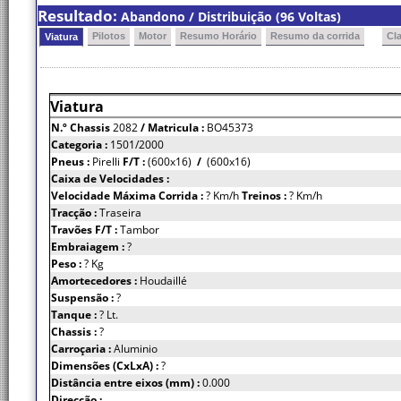
Resultado:
Abandono / Distribuição (96 Voltas)
Pilotos
Motor
Resumo Horário
Resumo da corrida
Cl
Viatura
Viatura
N.º Chassis
2082
/ Matricula :
BO45373
Categoria :
1501/2000
Pneus :
Pirelli
F/T :
(600x16)
/
(600x16)
Caixa de Velocidades :
Velocidade Máxima Corrida :
? Km/h
Treinos :
? Km/h
Tracção :
Traseira
Travões F/T :
Tambor
Embraiagem :
?
Peso :
? Kg
Amortecedores :
Houdaillé
Suspensão :
?
Tanque :
? Lt.
Chassis :
?
Carroçaria :
Aluminio
Dimensões (CxLxA) :
?
Distância entre eixos (mm) :
0.000
Direcção :