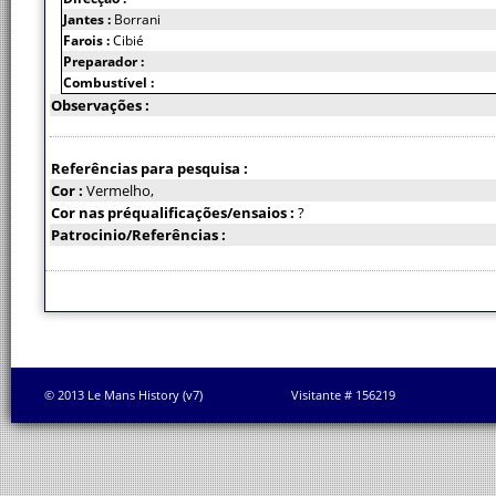
Jantes :
Borrani
Farois :
Cibié
Preparador :
Combustível :
Observações :
Referências para pesquisa :
Cor :
Vermelho,
Cor nas préqualificações/ensaios :
?
Patrocinio/Referências :
© 2013 Le Mans History (v7)
Visitante # 156219