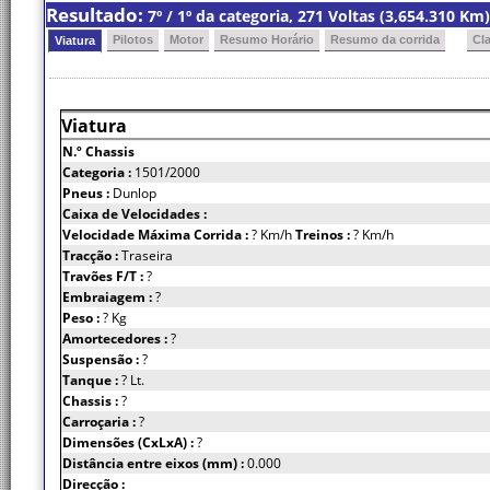
Resultado:
7º / 1º da categoria, 271 Voltas (3,654.310 K
Pilotos
Motor
Resumo Horário
Resumo da corrida
Cl
Viatura
Viatura
N.º Chassis
Categoria :
1501/2000
Pneus :
Dunlop
Caixa de Velocidades :
Velocidade Máxima Corrida :
? Km/h
Treinos :
? Km/h
Tracção :
Traseira
Travões F/T :
?
Embraiagem :
?
Peso :
? Kg
Amortecedores :
?
Suspensão :
?
Tanque :
? Lt.
Chassis :
?
Carroçaria :
?
Dimensões (CxLxA) :
?
Distância entre eixos (mm) :
0.000
Direcção :