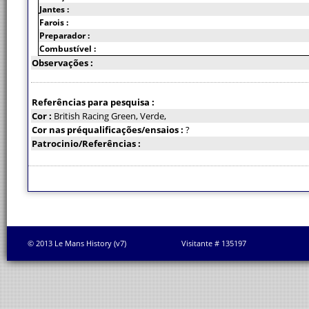
Jantes :
Farois :
Preparador :
Combustível :
Observações :
Referências para pesquisa :
Cor :
British Racing Green, Verde,
Cor nas préqualificações/ensaios :
?
Patrocinio/Referências :
© 2013 Le Mans History (v7)
Visitante # 135197