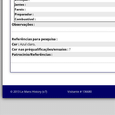
Jantes :
Farois :
Preparador :
Combustível :
Observações :
Referências para pesquisa :
Cor :
Azul claro,
Cor nas préqualificações/ensaios :
?
Patrocinio/Referências :
© 2013 Le Mans History (v7)
Visitante # 136680