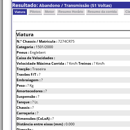
Resultado:
Abandono / Transmissão (51 Voltas)
Pilotos
Motor
Resumo Horário
Resumo da corrida
Cl
Viatura
Viatura
N.º Chassis
/ Matricula :
7274CR75
Categoria :
1501/2000
Pneus :
Englebert
Caixa de Velocidades :
Velocidade Máxima Corrida :
? Km/h
Treinos :
? Km/h
Tracção :
Traseira
Travões F/T :
?
Embraiagem :
?
Peso :
? Kg
Amortecedores :
?
Suspensão :
?
Tanque :
? Lt.
Chassis :
?
Carroçaria :
?
Dimensões (CxLxA) :
?
Distância entre eixos (mm) :
0.000
Direcção :